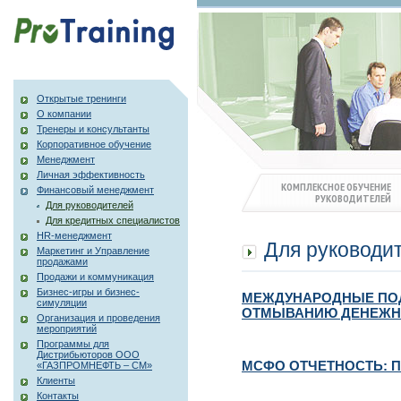
Открытые тренинги
О компании
Тренеры и консультанты
Корпоративное обучение
Менеджмент
Личная эффективность
КОМПЛЕКСНОЕ ОБУЧЕНИЕ
Финансовый менеджмент
РУКОВОДИТЕЛЕЙ
Для руководителей
Для кредитных специалистов
HR-менеджмент
Для руководи
Маркетинг и Управление
продажами
Продажи и коммуникация
Бизнес-игры и бизнес-
МЕЖДУНАРОДНЫЕ ПО
симуляции
ОТМЫВАНИЮ ДЕНЕЖН
Организация и проведения
мероприятий
Программы для
Дистрибьюторов ООО
МСФО ОТЧЕТНОСТЬ: 
«ГАЗПРОМНЕФТЬ – СМ»
Клиенты
Контакты