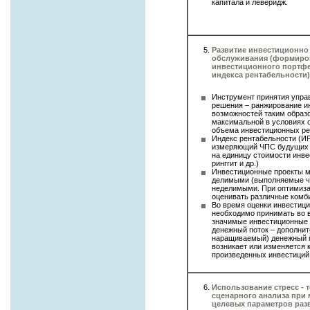
капитала и леверидж.
Развитие инвестиционно 
обслуживания (формиро
инвестиционного портфе
индекса рентабельности)
Инструмент принятия упра
решения – ранжирование и
возможностей таким образ
максимальной в условиях 
объема инвестиционных ре
Индекс рентабельности (ИР
измеряющий ЧПС будущих 
на единицу стоимости инве
ринггит и др.)
Инвестиционные проекты м
делимыми (выполняемые ч
неделимыми. При оптимиз
оценивать различные комби
Во время оценки инвестиц
необходимо принимать во 
значимые инвестиционные 
денежный поток – дополнит
наращиваемый) денежный п
возникает или изменяется 
произведенных инвестиций
Использование стресс - 
сценарного анализа при
целевых параметров раз