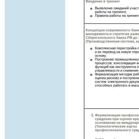
Введение в тренинг
Выявление ожиданий участ
работы на тренинге;
Правила работы на тренинг
Концепция современного бан
менеджмента в стратегии разв
Сберегательного банка РФ до 
(Производственная система, к
Комплексная перестройка 
и их перевод на новую «п
основу.
Построение промышленных
процессов: консолидация и
функций как инструмента 
управляемости и снижения 
Формализация методик раб
оценка рисков) и построен
систем электронного докум
способных работать в масш
Формализация професси
суждения при оценке кр
основанная на междунар
(Технологические карты
профессионального суж