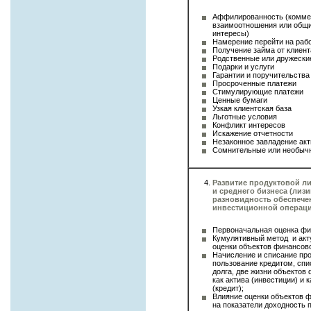
Аффилированность (комме
взаимоотношения или общ
интересы)
Намерение перейти на раб
Получение займа от клиент
Родственные или дружески
Подарки и услуги
Гарантии и поручительства
Просроченные платежи
Стимулирующие платежи
Ценные бумаги
Узкая клиентская база
Льготные условия
Конфликт интересов
Искажение отчетности
Незаконное завладение ак
Сомнительные или необыч
Развитие продуктовой л
и среднего бизнеса (лизи
разновидность обеспече
инвестиционной операци
Первоначальная оценка фи
Кумулятивный метод и акт
оценки объектов финансов
Начисление и списание про
пользование кредитом, спи
долга, две жизни объектов
как актива (инвестиции) и 
(кредит);
Влияние оценки объектов 
на показатели доходность