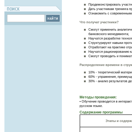
Продемонстрировать участн
ПОИСК
Дать участникам тренинга п
Ознакомить с современными
НАЙТИ
Что получат участники?
Смогут применить аналитич
банковского менеджмента;
Научатся разработке техно
Структурируют навыки прот
Отработают на практике отр
Научатся рационированию к
Смогут
проводить и понимат
Распределение времени в стру
10% - теоретический матери
60% - упражнения, преимуще
30% - анализ результатов д
Методы проведения:
• Обучение проводится в интерак
русском языке.
Содержание программы
Этапы и содерж