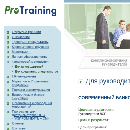
Открытые тренинги
О компании
Тренеры и консультанты
Корпоративное обучение
Менеджмент
Личная эффективность
КОМПЛЕКСНОЕ ОБУЧЕНИЕ
Финансовый менеджмент
РУКОВОДИТЕЛЕЙ
Для руководителей
Для кредитных специалистов
HR-менеджмент
Для руководи
Маркетинг и Управление
продажами
Продажи и коммуникация
Бизнес-игры и бизнес-
СОВРЕМЕННЫЙ БАНК
симуляции
Организация и проведения
мероприятий
Целевая аудитория:
Программы для
Руководители ВСП
Дистрибьюторов ООО
«ГАЗПРОМНЕФТЬ – СМ»
Цели и результат:
Клиенты
Цели программы:
Контакты