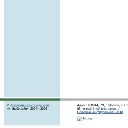
©
Разработка сайта и дизайн
Адрес: 108814, РФ, г. Москва, п. С
«ИнфоДизайн», 2004—2026
93 , e-mail:
info@protraining.ru
Политика конфиденциальности