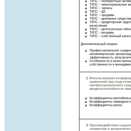
ТКПС – необоротные актив
ТКПС – нематериальные а
ТКПС – запасы
ТКПС – ДЗ
ТКПС – продажи
ТКПС – денежные средства
ТКПС – кредиторская задо
начисления
ТКПС – долгосрочные обяз
ТКПС – резервы
ТКПС – собственный капит
Дополнительный опцион:
Профессиональное сужден
некоммерческих организац
эффективность, результат
Особенности и качественн
собственности и менеджме
Использование коэффиц
сравнений при подготов
профессионального суж
кредитоспособности зае
Коэффициенты рентабельн
Коэффициенты ликвидност
Коэффициенты риска
Противодействие корру
элементам и мошенничес