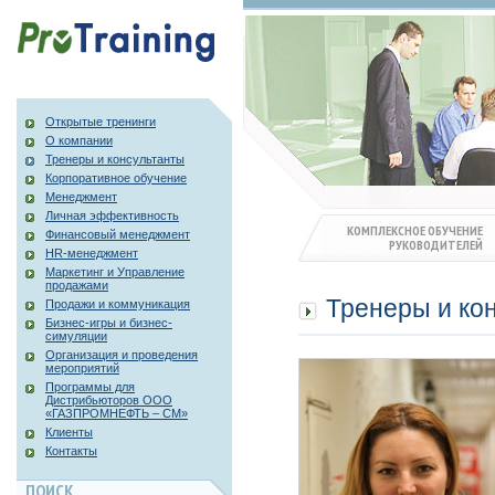
Открытые тренинги
О компании
Тренеры и консультанты
Корпоративное обучение
Менеджмент
Личная эффективность
КОМПЛЕКСНОЕ ОБУЧЕНИЕ
Финансовый менеджмент
РУКОВОДИТЕЛЕЙ
HR-менеджмент
Маркетинг и Управление
продажами
Тренеры и ко
Продажи и коммуникация
Бизнес-игры и бизнес-
симуляции
Организация и проведения
мероприятий
Программы для
Дистрибьюторов ООО
«ГАЗПРОМНЕФТЬ – СМ»
Клиенты
Контакты
ПОИСК